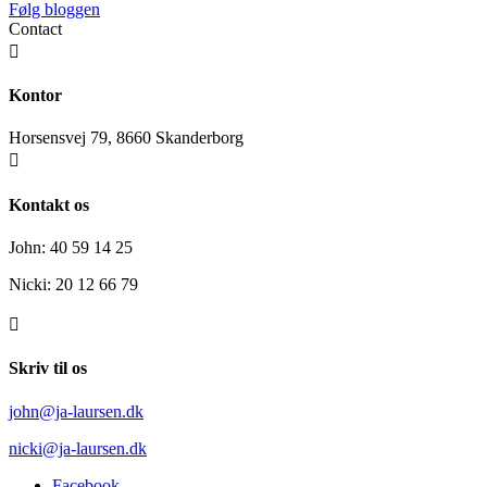
Følg bloggen
Contact

Kontor
Horsensvej 79, 8660 Skanderborg

Kontakt os
John: 40 59 14 25
Nicki: 20 12 66 79

Skriv til os
john@ja-laursen.dk
nicki@ja-laursen.dk
Facebook