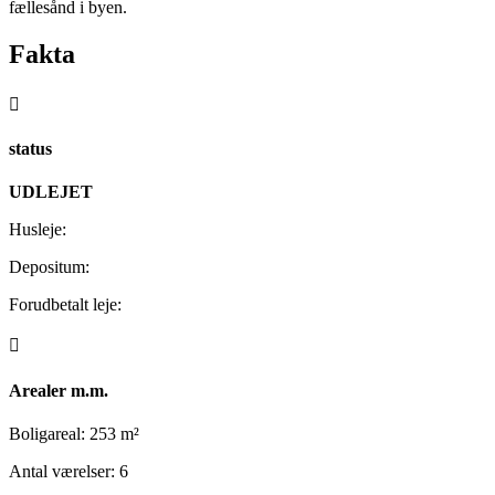
fællesånd i byen.
Fakta

status
UDLEJET
Husleje:
Depositum:
Forudbetalt leje:

Arealer m.m.
Boligareal: 253 m²
Antal værelser: 6