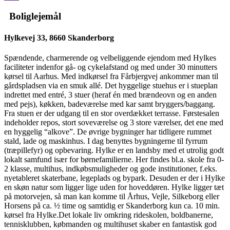
Boliglejemål
Hylkevej 33, 8660 Skanderborg
Spændende, charmerende og velbeliggende ejendom med Hylkes
faciliteter indenfor gå- og cykelafstand og med under 30 minutters
kørsel til Aarhus. Med indkørsel fra Fårbjergvej ankommer man til
gårdspladsen via en smuk allé. Det hyggelige stuehus er i stueplan
indrettet med entré, 3 stuer (heraf én med brændeovn og en anden
med pejs), køkken, badeværelse med kar samt bryggers/baggang.
Fra stuen er der udgang til en stor overdækket terrasse. Førstesalen
indeholder repos, stort soveværelse og 3 store værelser, det ene med
en hyggelig “alkove”. De øvrige bygninger har tidligere rummet
stald, lade og maskinhus. I dag benyttes bygningerne til fyrrum
(træpillefyr) og opbevaring. Hylke er en landsby med et utrolig godt
lokalt samfund især for børnefamilierne. Her findes bl.a. skole fra 0-
2 klasse, multihus, indkøbsmuligheder og gode institutioner, f.eks.
nyetableret skaterbane, legeplads og bypark. Desuden er der i Hylke
en skøn natur som ligger lige uden for hoveddøren. Hylke ligger tæt
på motorvejen, så man kan komme til Århus, Vejle, Silkeborg eller
Horsens på ca. ½ time og samtidig er Skanderborg kun ca. 10 min.
kørsel fra Hylke.Det lokale liv omkring rideskolen, boldbanerne,
tennisklubben, købmanden og multihuset skaber en fantastisk god