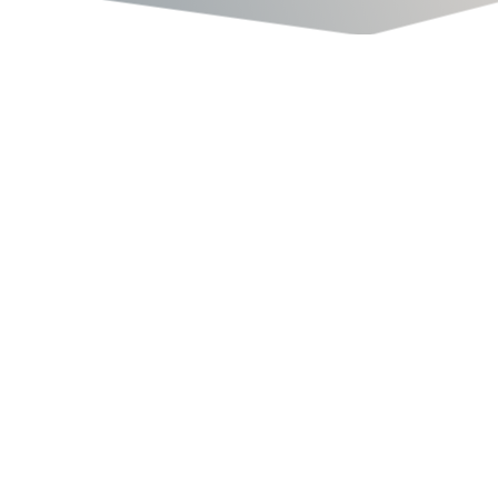
BOLIGLEJEMÅL
Egebjergvej 19, 8751 Gedved