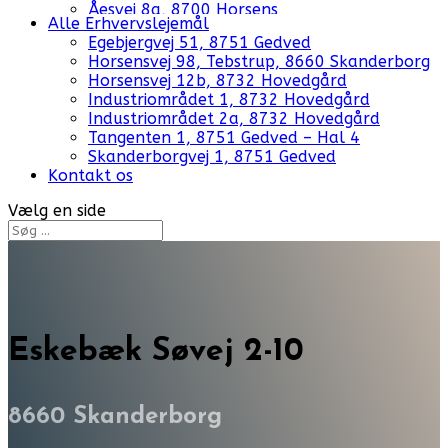
Åesvej 8a, 8700 Horsens
Alle Erhvervslejemål
Egebjergvej 51, 8751 Gedved
Horsensvej 98, Tebstrup, 8660 Skanderborg
Horsensvej 12b, 8732 Hovedgård
Industriområdet 1, 8732 Hovedgård
Industriområdet 2a, 8732 Hovedgård
Tangenten 1, 8751 Gedved – Hal 4
Skanderborgvej 1, 8751 Gedved
Kontakt os
Vælg en side
Eskebæk Søvej 2-10
8660 Skanderborg