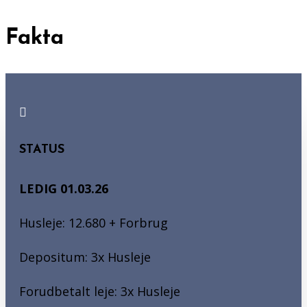
Fakta

STATUS
LEDIG 01.03.26
Husleje: 12.680 + Forbrug
Depositum: 3x Husleje
Forudbetalt leje: 3x Husleje