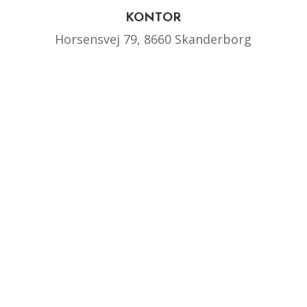
KONTOR
Horsensvej 79, 8660 Skanderborg
KONTAKT OS
John: 40 59 14 25
Nicki: 20 12 66 79
SKRIV TIL OS
john@ja-laursen.dk
nicki@ja-laursen.dk