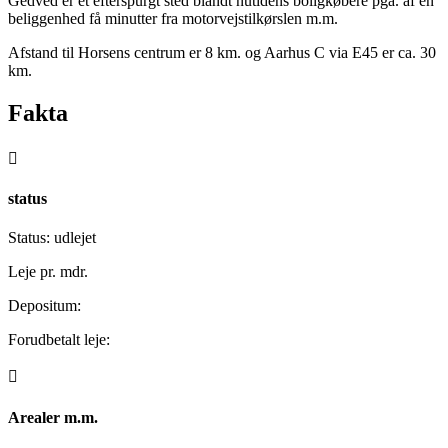
Gedved er et efterspurgt sted blandt nutidens boligkøbere pga. af en
beliggenhed få minutter fra motorvejstilkørslen m.m.
Afstand til Horsens centrum er 8 km. og Aarhus C via E45 er ca. 30
km.
Fakta

status
Status: udlejet
Leje pr. mdr.
Depositum:
Forudbetalt leje:

Arealer m.m.