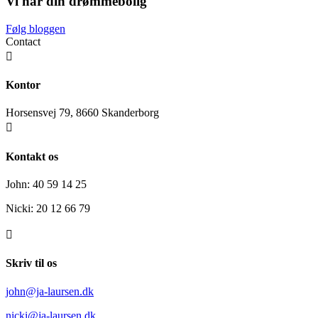
Vi har din drømmebolig
Følg bloggen
Contact

Kontor
Horsensvej 79, 8660 Skanderborg

Kontakt os
John: 40 59 14 25
Nicki: 20 12 66 79

Skriv til os
john@ja-laursen.dk
nicki@ja-laursen.dk